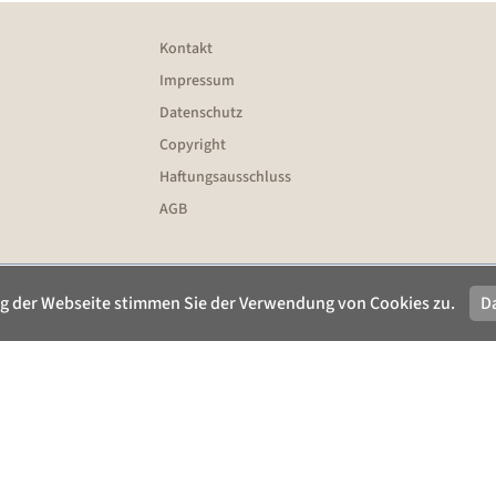
Kontakt
Impressum
Datenschutz
Copyright
Haftungsausschluss
AGB
g der Webseite stimmen Sie der Verwendung von Cookies zu.
D
ienwohnungen -
FewoVerwalter