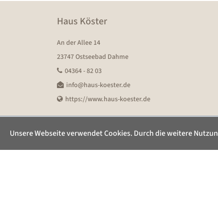
Haus Köster
An der Allee 14
23747 Ostseebad Dahme
04364 - 82 03
info@haus-koester.de
https://www.haus-koester.de
Unsere Webseite verwendet Cookies. Durch die weitere Nutzun
Erstellt von
xsigns
mit dem Buchungssystem für Fer